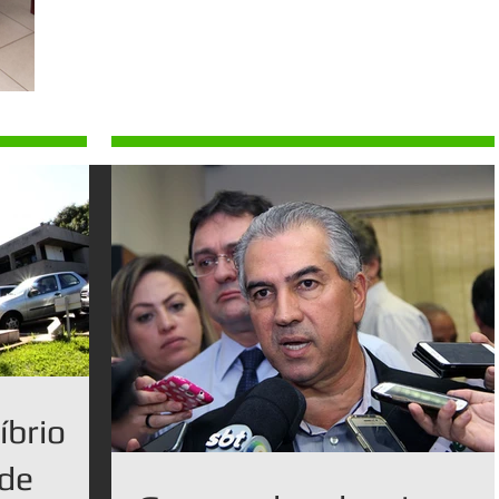
íbrio
ode