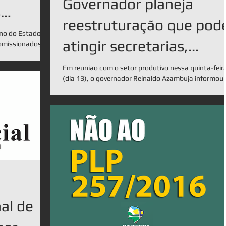
Governador planeja
s
reestruturação que pod
no do Estado
atingir secretarias,
comissionados
nto...
autarquias e cargos
Em reunião com o setor produtivo nessa quinta-feir
(dia 13), o governador Reinaldo Azambuja informou
comissionados
que vai fazer uma nova readequação...
al de