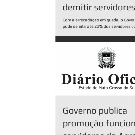
demitir servidore
comissionados
Com a arrecadação em queda, o Gover
pode demitir até 20% dos servidores 
nos próximos meses. O novo enxugame
Governo publica
promoção funcion