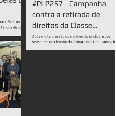
#PLP257 - Campanha
contra a retirada de
rio Oficial as
direitos da Classe
012, que dispõe
Trabalhadora!
Após muita pressão do movimento sindical e dos
servidores no Plenário da Câmara dos Deputados, fo
adiada para a próxima semana a votação...