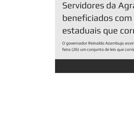
Servidores da Agr
beneficiados com 
estaduais que co
distorções salaria
O governador Reinaldo Azambuja assin
feira (26) um conjunto de leis que corr
salariais de 31 carreiras,...