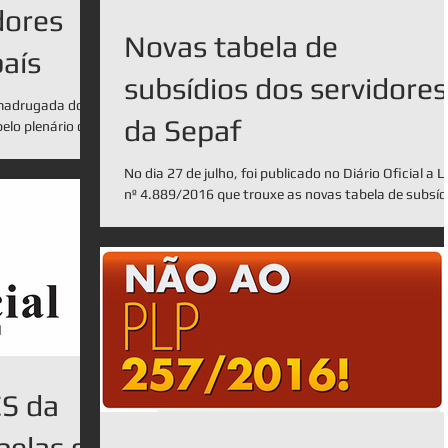
dores
Novas tabela de
país
subsídios dos servidores
 madrugada do
da Sepaf
pelo plenário da
No dia 27 de julho, foi publicado no Diário Oficial a L
nº 4.889/2016 que trouxe as novas tabela de subsíd
dos servidores da Sepaf...
CS da
belas da