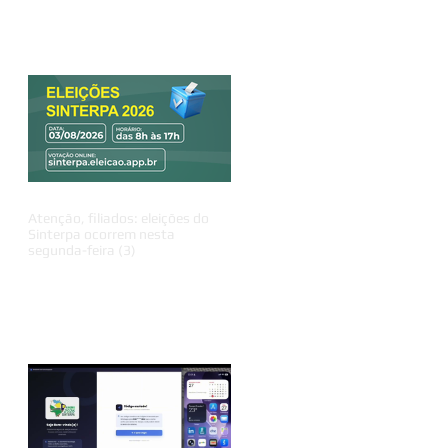
a
to
Atenção, filiados: eleições do
Sinterpa ocorrem nesta
segunda-feira (3)