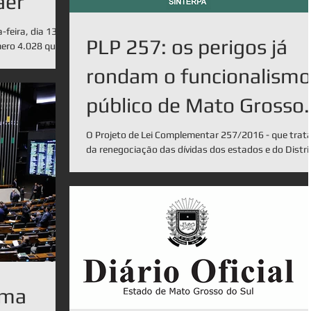
aer
-feira, dia 13 de
PLP 257: os perigos já
mero 4.028 que
rondam o funcionalismo
público de Mato Grosso
do Sul
O Projeto de Lei Complementar 257/2016 - que trat
da renegociação das dívidas dos estados e do Distri
Federal com a União - está...
uma