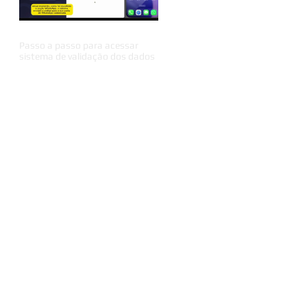
Passo a passo para acessar
sistema de validação dos dados
ei
ios