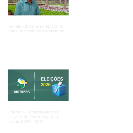
e
Ronaldo Botelho completa 46
anos de Extensão Rural em MS
a
Chapa 1 - Conecta vence as
eleições do Sinterpa para o
triênio 2026/2029