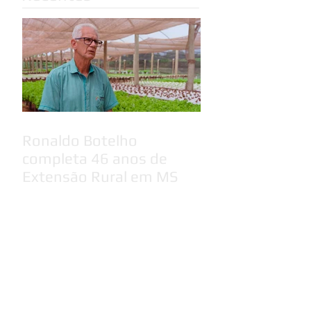
Ronaldo Botelho
completa 46 anos de
Extensão Rural em MS