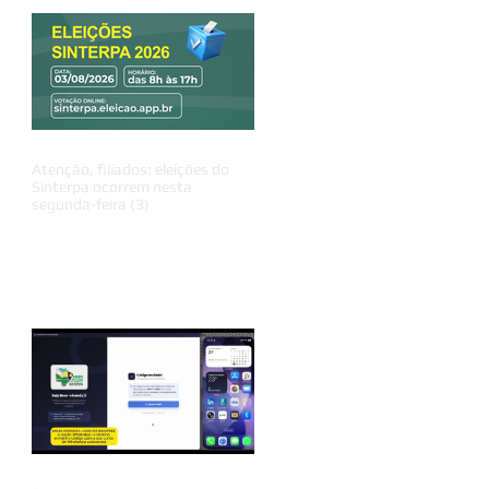
Atenção, filiados: eleições do
Sinterpa ocorrem nesta
segunda-feira (3)