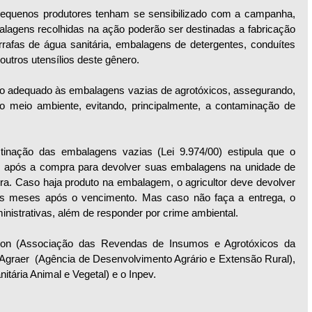
pequenos produtores tenham se sensibilizado com a campanha, 
alagens recolhidas na ação poderão ser destinadas a fabricação 
arrafas de água sanitária, embalagens de detergentes, conduítes 
 outros utensílios deste gênero.
no adequado às embalagens vazias de agrotóxicos, assegurando, 
 meio ambiente, evitando, principalmente, a contaminação de 
tinação das embalagens vazias (Lei 9.974/00) estipula que o 
o após a compra para devolver suas embalagens na unidade de 
a. Caso haja produto na embalagem, o agricultor deve devolver 
s meses após o vencimento. Mas caso não faça a entrega, o 
ministrativas, além de responder por crime ambiental.
Asfron (Associação das Revendas de Insumos e Agrotóxicos da 
Agraer  (Agência de Desenvolvimento Agrário e Extensão Rural), 
itária Animal e Vegetal) e o Inpev.