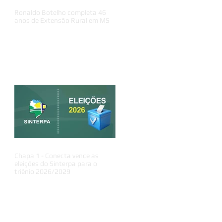
Ronaldo Botelho completa 46
anos de Extensão Rural em MS
Chapa 1 - Conecta vence as
eleições do Sinterpa para o
triênio 2026/2029