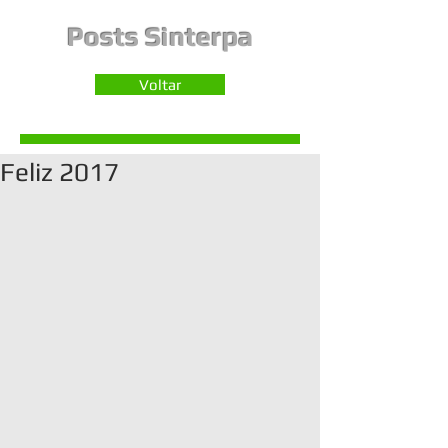
Posts Sinterpa
Voltar
Feliz 2017