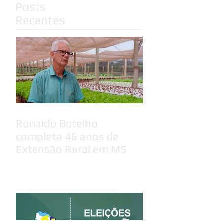
Posts
Recentes
Ronaldo Botelho
completa 46 anos de
Extensão Rural em MS