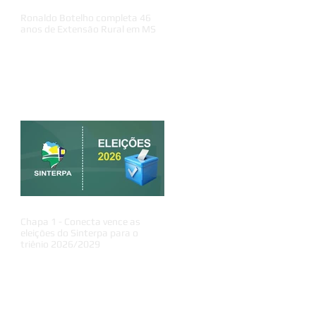
Ronaldo Botelho completa 46
anos de Extensão Rural em MS
Chapa 1 - Conecta vence as
eleições do Sinterpa para o
triênio 2026/2029