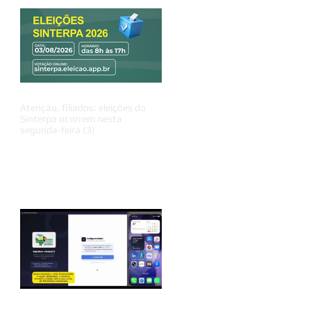
Atenção, filiados: eleições do
Sinterpa ocorrem nesta
segunda-feira (3)