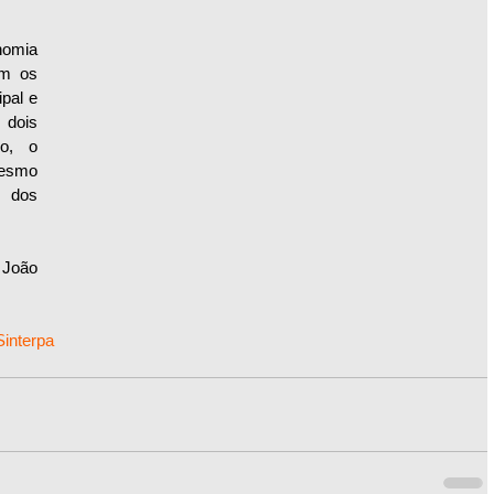
omia 
m os 
pal e 
dois 
o, o 
esmo 
 dos 
João 
interpa