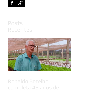
Posts
Recentes
Ronaldo Botelho
completa 46 anos de
Extensão Rural em MS