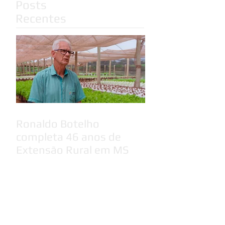
Posts
Recentes
Ronaldo Botelho
completa 46 anos de
Extensão Rural em MS