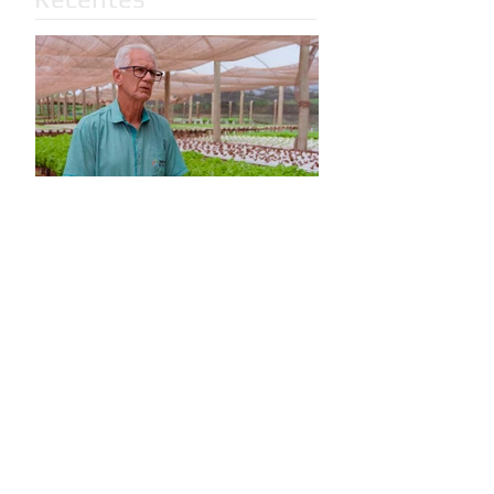
Ronaldo Botelho
completa 46 anos de
Extensão Rural em MS