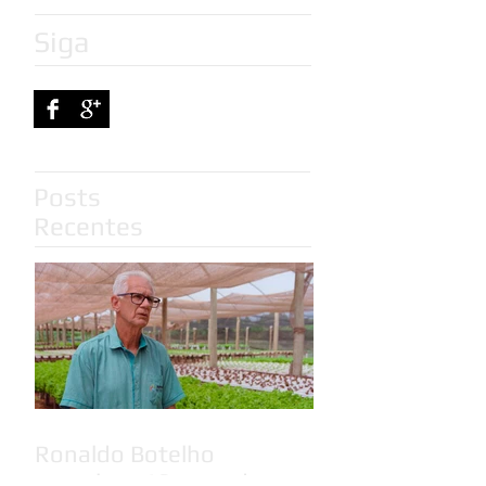
Siga
Posts
Recentes
Ronaldo Botelho
completa 46 anos de