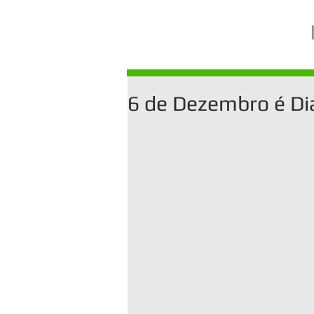
6 de Dezembro é Dia