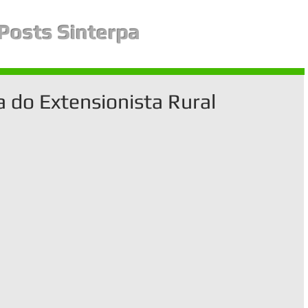
Posts Sinterpa
 do Extensionista Rural