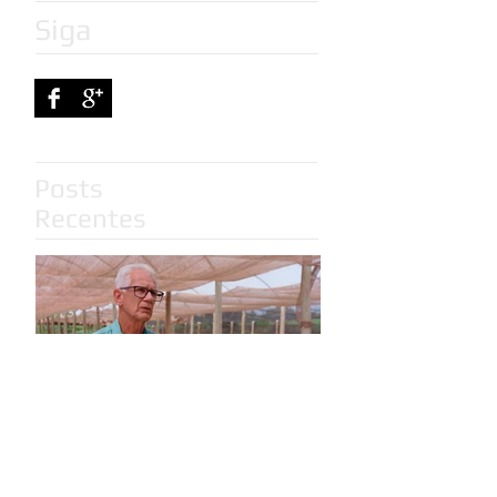
Siga
Posts
Recentes
Ronaldo Botelho
completa 46 anos de