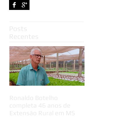
Posts
Recentes
Ronaldo Botelho
completa 46 anos de
Extensão Rural em MS