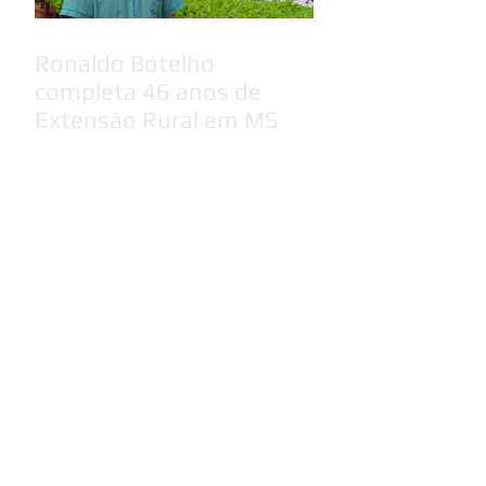
Ronaldo Botelho
completa 46 anos de
Extensão Rural em MS
Chapa 1 - Conecta vence
as eleições do Sinterpa
para o triênio 2026/2029