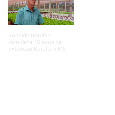
Ronaldo Botelho
completa 46 anos de
Extensão Rural em MS