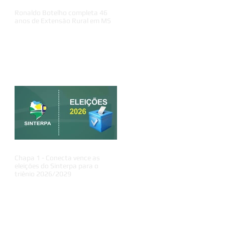
Ronaldo Botelho completa 46
anos de Extensão Rural em MS
Chapa 1 - Conecta vence as
eleições do Sinterpa para o
triênio 2026/2029