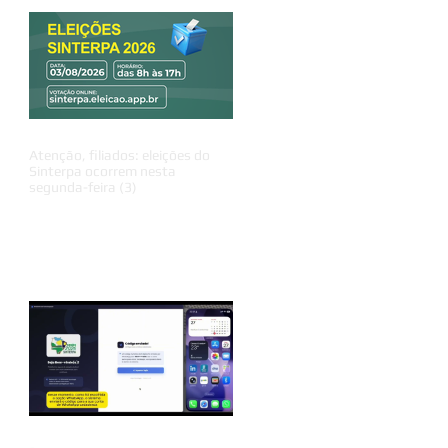
Atenção, filiados: eleições do
Sinterpa ocorrem nesta
segunda-feira (3)