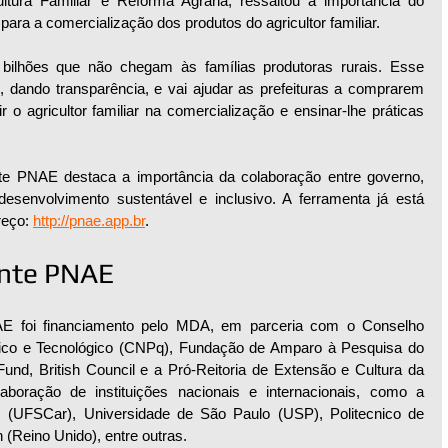
ultura Familiar e Reforma Agrária, ressaltou a importância do 
 para a comercialização dos produtos do agricultor familiar. 
lhões que não chegam às famílias produtoras rurais. Esse 
, dando transparência, e vai ajudar as prefeituras a comprarem 
 o agricultor familiar na comercialização e ensinar-lhe práticas 
te PNAE destaca a importância da colaboração entre governo, 
esenvolvimento sustentável e inclusivo. A ferramenta já está 
eço: 
http://pnae.app.br
.
ente PNAE
AE foi financiamento pelo MDA, em parceria com o Conselho 
fico e Tecnológico (CNPq), Fundação de Amparo à Pesquisa do 
d, British Council e a Pró-Reitoria de Extensão e Cultura da 
oração de instituições nacionais e internacionais, como a 
 (UFSCar), Universidade de São Paulo (USP), Politecnico de 
gh (Reino Unido), entre outras.