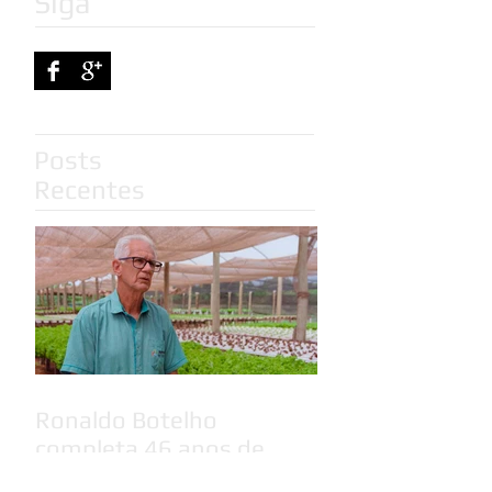
Siga
Posts
Recentes
Ronaldo Botelho
completa 46 anos de
Extensão Rural em MS