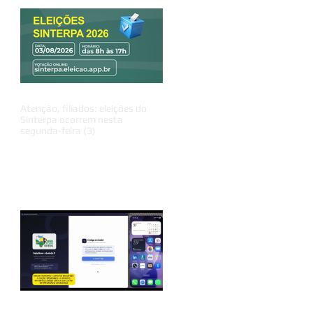
Atenção, filiados: eleições do
Sinterpa ocorrem nesta
segunda-feira (3)