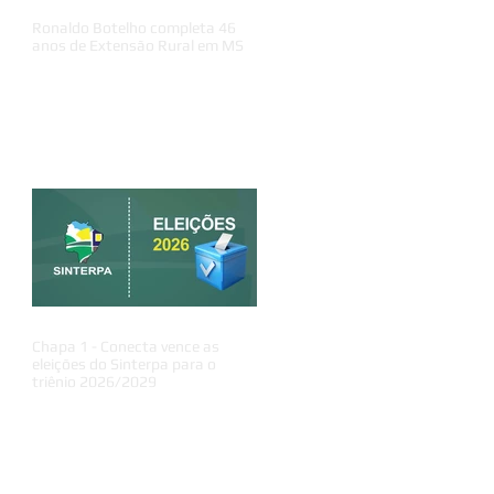
Ronaldo Botelho completa 46
anos de Extensão Rural em MS
Chapa 1 - Conecta vence as
eleições do Sinterpa para o
triênio 2026/2029