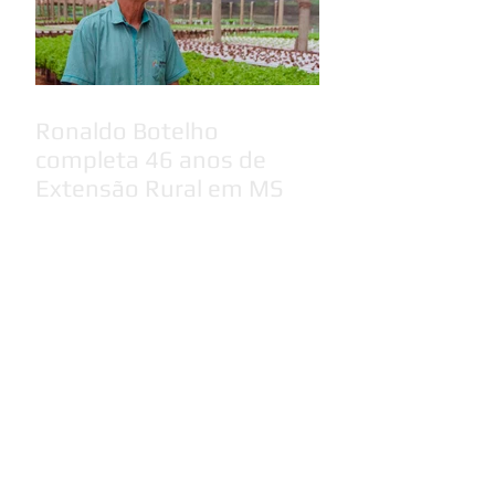
Ronaldo Botelho
completa 46 anos de
Extensão Rural em MS
Chapa 1 - Conecta vence