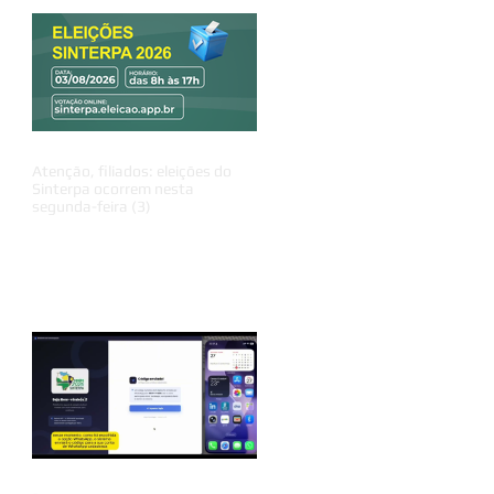
Atenção, filiados: eleições do
Sinterpa ocorrem nesta
segunda-feira (3)