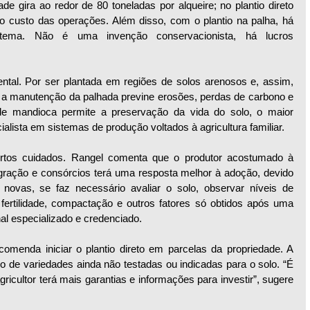
de gira ao redor de 80 toneladas por alqueire; no plantio direto 
o custo das operações. Além disso, com o plantio na palha, há 
tema. Não é uma invenção conservacionista, há lucros 
ntal. Por ser plantada em regiões de solos arenosos e, assim, 
, a manutenção da palhada previne erosões, perdas de carbono e 
 de mandioca permite a preservação da vida do solo, o maior 
cialista em sistemas de produção voltados à agricultura familiar. 
 certos cuidados. Rangel comenta que o produtor acostumado à 
egração e consórcios terá uma resposta melhor à adoção, devido 
ovas, se faz necessário avaliar o solo, observar níveis de 
fertilidade, compactação e outros fatores só obtidos após uma 
nal especializado e credenciado. 
menda iniciar o plantio direto em parcelas da propriedade. A 
 de variedades ainda não testadas ou indicadas para o solo. “É 
gricultor terá mais garantias e informações para investir”, sugere 