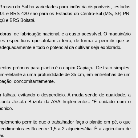
rosso do Sul há variedades para indústria disponíveis, testadas 
01 e BRS 420 são para os Estados do Centro-Sul (MS, SP, PR, 
çú e BRS Boitatá. 
adoras, de fabricação nacional, e a custo acessível. O maquinário 
es específicos que afofam a terra, de forma a permitir que as 
equadamente e todo o potencial da cultivar seja explorado. 
ntos próprios para plantio é o capim Capiaçu. De trato simples, 
im-elefante a uma profundidade de 35 cm, em entrelinhas de um 
ubação, concomitantemente.
 falhas, evitando o desperdício. A muda sendo de qualidade, a 
, conta Josafa Brizola da ASA Implementos. “É cuidado com o 
écnico. 
mplemento permite que o trabalhador faça o plantio em pé, o que 
rendimentos estão entre 1,5 a 2 alqueires/dia. É a agricultura de 
ar.