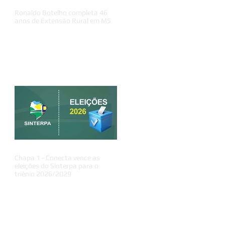
Ronaldo Botelho completa 46
anos de Extensão Rural em MS
Chapa 1 - Conecta vence as
eleições do Sinterpa para o
triênio 2026/2029