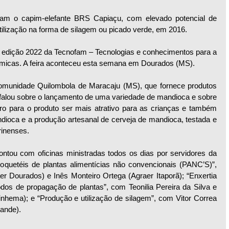
am o capim-elefante BRS Capiaçu, com elevado potencial de 
utilização na forma de silagem ou picado verde, em 2016. 
 edição 2022 da Tecnofam – Tecnologias e conhecimentos para a 
inâmicas. A feira aconteceu esta semana em Dourados (MS). 
unidade Quilombola de Maracaju (MS), que fornece produtos 
falou sobre o lançamento de uma variedade de mandioca e sobre 
aro para o produto ser mais atrativo para as crianças e também 
ioca e a produção artesanal de cerveja de mandioca, testada e 
rinenses. 
ou com oficinas ministradas todos os dias por servidores da 
oquetéis de plantas alimentícias não convencionais (PANC’S)”, 
er Dourados) e Inês Monteiro Ortega (Agraer Itaporã); “Enxertia 
dos de propagação de plantas”, com Teonilia Pereira da Silva e 
inhema); e “Produção e utilização de silagem”, com Vitor Correa 
ande). 