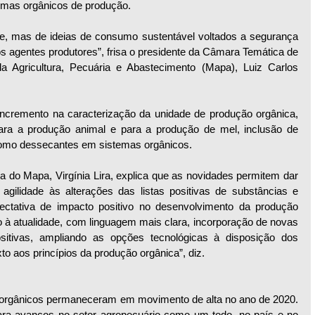
temas orgânicos de produção.
, mas de ideias de consumo sustentável voltados a segurança 
s agentes produtores”, frisa o presidente da Câmara Temática de 
da Agricultura, Pecuária e Abastecimento (Mapa), Luiz Carlos 
incremento na caracterização da unidade de produção orgânica, 
ra a produção animal e para a produção de mel, inclusão de 
 como dessecantes em sistemas orgânicos. 
do Mapa, Virgínia Lira, explica que as novidades permitem dar 
ilidade às alterações das listas positivas de substâncias e 
ectativa de impacto positivo no desenvolvimento da produção 
o à atualidade, com linguagem mais clara, incorporação de novas 
ositivas, ampliando as opções tecnológicas à disposição dos 
o aos princípios da produção orgânica”, diz.
orgânicos permaneceram em movimento de alta no ano de 2020. 
 para avanços no setor agropecuário como um todo, no país e no 