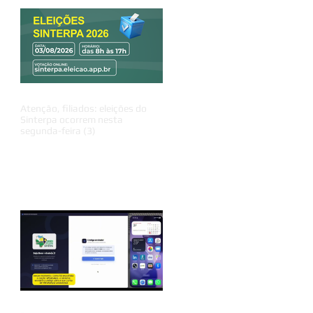
Atenção, filiados: eleições do
Sinterpa ocorrem nesta
segunda-feira (3)