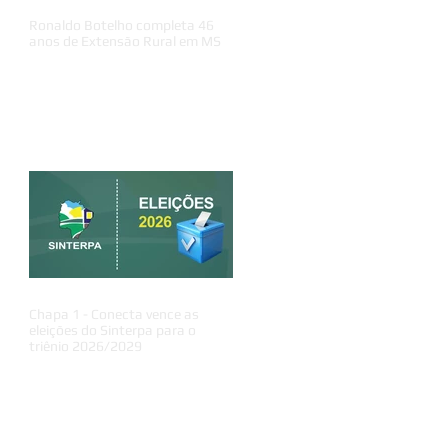
Ronaldo Botelho completa 46
anos de Extensão Rural em MS
Chapa 1 - Conecta vence as
eleições do Sinterpa para o
triênio 2026/2029