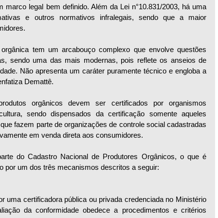
um marco legal bem definido. Além da Lei n°10.831/2003, há uma 
mativas e outros normativos infralegais, sendo que a maior 
midores.
ão orgânica tem um arcabouço complexo que envolve questões 
ivas, sendo uma das mais modernas, pois reflete os anseios de 
idade. Não apresenta um caráter puramente técnico e engloba a 
nfatiza Demattê.
rodutos orgânicos devem ser certificados por organismos 
cultura, sendo dispensados da certificação somente aqueles 
s que fazem parte de organizações de controle social cadastradas 
ivamente em venda direta aos consumidores.
parte do Cadastro Nacional de Produtores Orgânicos, o que é 
do por um dos três mecanismos descritos a seguir:
r uma certificadora pública ou privada credenciada no Ministério 
liação da conformidade obedece a procedimentos e critérios 