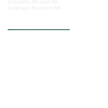
completa 46 anos de
Extensão Rural em MS
Chapa 1 - Conecta vence
as eleições do Sinterpa
para o triênio 2026/2029