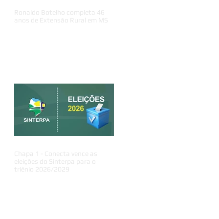
Ronaldo Botelho completa 46
anos de Extensão Rural em MS
Chapa 1 - Conecta vence as
eleições do Sinterpa para o
triênio 2026/2029