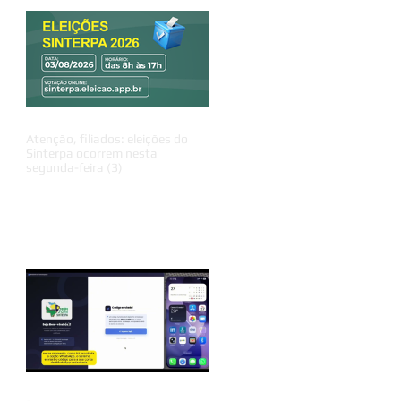
Atenção, filiados: eleições do
Sinterpa ocorrem nesta
segunda-feira (3)