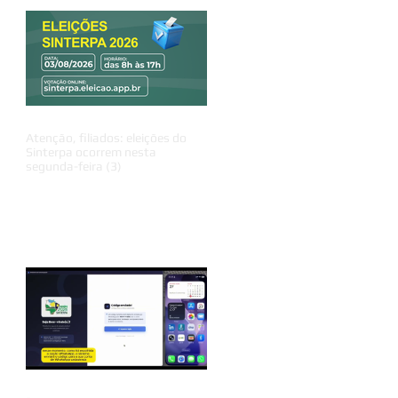
Atenção, filiados: eleições do
Sinterpa ocorrem nesta
segunda-feira (3)