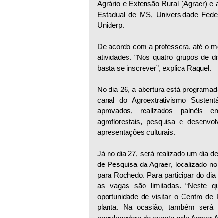
Agrário e Extensão Rural (Agraer) e
Estadual de MS, Universidade Fede
Uniderp.
De acordo com a professora, até o m
atividades. “Nos quatro grupos de di
basta se inscrever”, explica Raquel.
No dia 26, a abertura está programad
canal do Agroextrativismo Susten
aprovados, realizados painéis em
agroflorestais, pesquisa e desenvo
apresentações culturais.
Já no dia 27, será realizado um dia 
de Pesquisa da Agraer, localizado n
para Rochedo. Para participar do dia
as vagas são limitadas. “Neste qu
oportunidade de visitar o Centro de
planta. Na ocasião, também será r
coordenadora do evento pela Agraer An