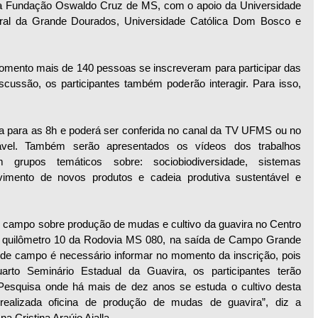
 a Fundação Oswaldo Cruz de MS, com o apoio da Universidade 
ral da Grande Dourados, Universidade Católica Dom Bosco e 
omento mais de 140 pessoas se inscreveram para participar das 
scussão, os participantes também poderão interagir. Para isso, 
a para as 8h e poderá ser conferida no canal da TV UFMS ou no 
tável. Também serão apresentados os vídeos dos trabalhos 
 grupos temáticos sobre: sociobiodiversidade, sistemas 
lvimento de novos produtos e cadeia produtiva sustentável e 
de campo sobre produção de mudas e cultivo da guavira no Centro 
o quilômetro 10 da Rodovia MS 080, na saída de Campo Grande 
 de campo é necessário informar no momento da inscrição, pois 
arto Seminário Estadual da Guavira, os participantes terão 
 Pesquisa onde há mais de dez anos se estuda o cultivo desta 
ealizada oficina de produção de mudas de guavira”, diz a 
a Cristina Araújo Ajalla.