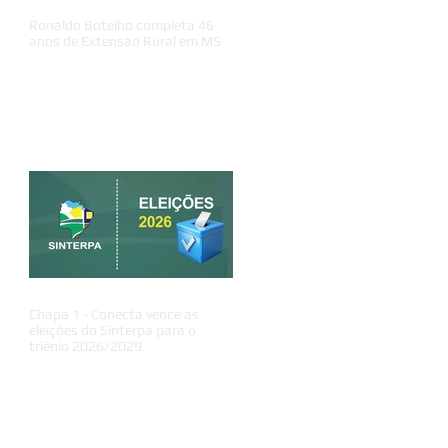
Ronaldo Botelho completa 46
anos de Extensão Rural em MS
Chapa 1 - Conecta vence as
eleições do Sinterpa para o
triênio 2026/2029