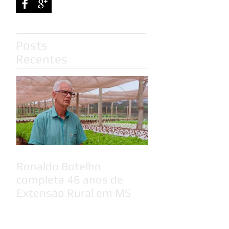
Posts
Recentes
Ronaldo Botelho
completa 46 anos de
Extensão Rural em MS