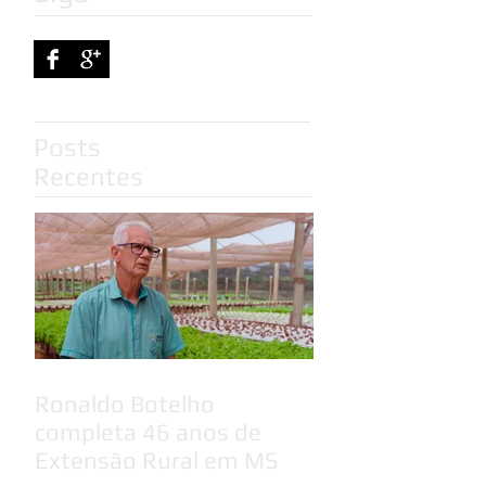
Posts
Recentes
Ronaldo Botelho
completa 46 anos de
Extensão Rural em MS