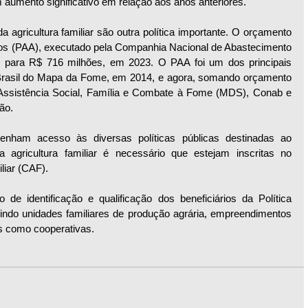
aumento significativo em relação aos anos anteriores.
agricultura familiar são outra política importante. O orçamento 
os (PAA), executado pela Companhia Nacional de Abastecimento 
 para R$ 716 milhões, em 2023. O PAA foi um dos principais 
 Brasil do Mapa da Fome, em 2014, e agora, somando orçamento 
Assistência Social, Família e Combate à Fome (MDS), Conab e 
ão.
tenham acesso às diversas políticas públicas destinadas ao 
 agricultura familiar é necessário que estejam inscritas no 
liar (CAF).
 identificação e qualificação dos beneficiários da Política 
luindo unidades familiares de produção agrária, empreendimentos 
as como cooperativas.