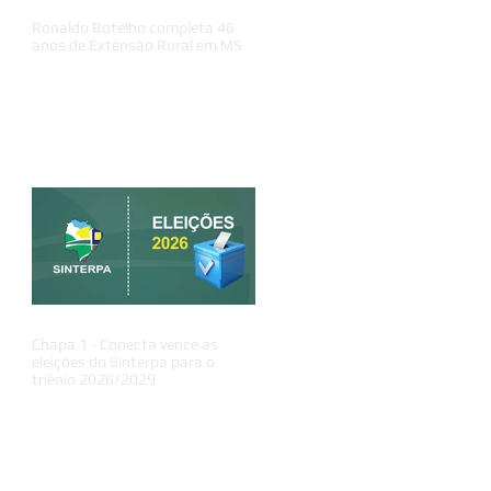
Ronaldo Botelho completa 46
anos de Extensão Rural em MS
Chapa 1 - Conecta vence as
eleições do Sinterpa para o
triênio 2026/2029