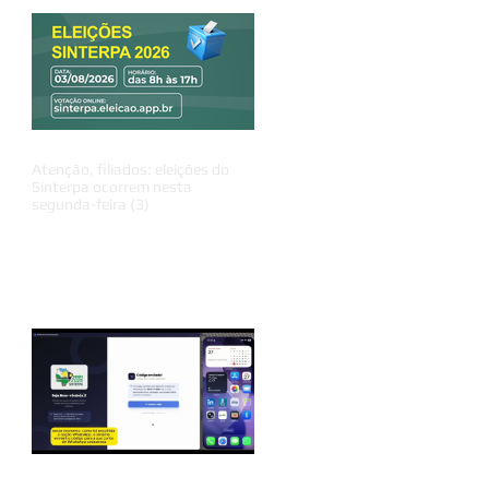
Atenção, filiados: eleições do
Sinterpa ocorrem nesta
segunda-feira (3)