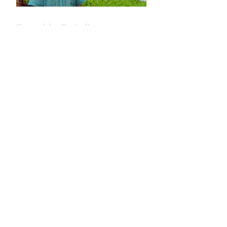
Ronaldo Botelho
completa 46 anos de
Extensão Rural em MS
Chapa 1 - Conecta vence
as eleições do Sinterpa
para o triênio 2026/2029