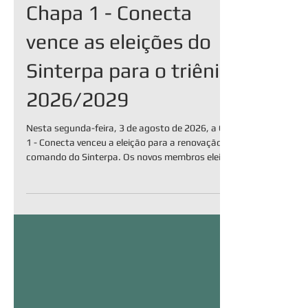
Chapa 1 - Conecta
vence as eleições do
Sinterpa para o triênio
2026/2029
Nesta segunda-feira, 3 de agosto de 2026, a Chapa
1 - Conecta venceu a eleição para a renovação do
comando do Sinterpa. Os novos membros eleitos
estarão à frente da Diretoria Executiva e do
Conselho Fiscal durante o triênio 2026/2029.
Realizada de forma 100% online, a votação
registrou a preferência da maioria dos
sindicalizados pela Chapa 1, liderada por
Washington Willeman de Souza, que alcançou 197