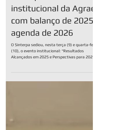
Sinterpa sedia evento
institucional da Agraer,
com balanço de 2025 e
agenda de 2026
O Sinterpa sediou, nesta terça (9) e quarta-feira
(10), o evento institucional: “Resultados
Alcançados em 2025 e Perspectivas para 2026 da
Agraer”, reunindo servidores de todas as regionais.
O dia inaugural do evento foi dedicado ao balanço
de gestão, com a apresentação detalhada dos
resultados alcançados por todas as gerências da
AGRAER. Em seguida, o foco se voltou para o
futuro, com a intensa discussão e estruturação da
Agenda de Ações para 2026. O segundo dia de
programaç