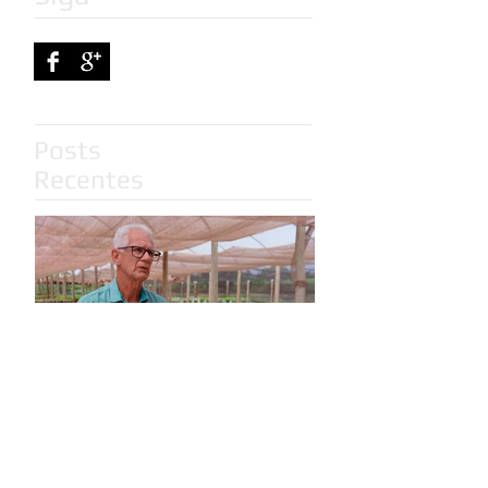
Posts
Recentes
Ronaldo Botelho
completa 46 anos de
Extensão Rural em MS